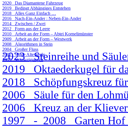
2020 Das Diamantene Fahrzeug
2019 Bedingt Abhängiges Entstehen
2018 Alles Ganz Einfach …
2016 Nach-Ein-Ander : Neben-Ein-Ander
2014 Zwischen / Zwei
2012 Form aus der Leere
2010 Arbeit an der Form – Abtei Kornelimünster
2009 Arbeit an der Form – Westwerk
2008 Algorithmen in Stein
2004 Großer Fluss
2023 Steinreihe und Säule
2002 Wilde Alte Seele
1999 Verzweigungen
2019 Oktaederkugel für d
2018 Schöpfungskreuz für
2006 Säule für den Lohmü
2006 Kreuz an der Klieve
1997 - 2008 Garten Hof 